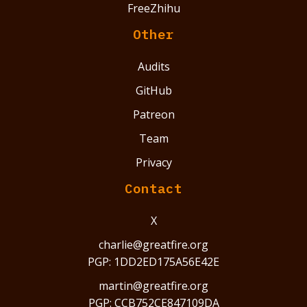
FreeZhihu
Other
Audits
GitHub
Patreon
Team
Privacy
Contact
X
charlie@greatfire.org
PGP: 1DD2ED175A56E42E
martin@greatfire.org
PGP: CCB752CE847109DA