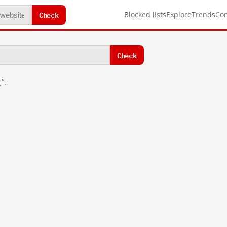
Check
Blocked lists
Explore
Trends
Co
Check
”.