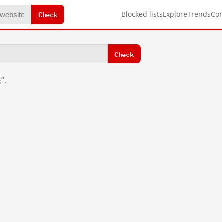
Check
Blocked lists
Explore
Trends
Co
Check
”.