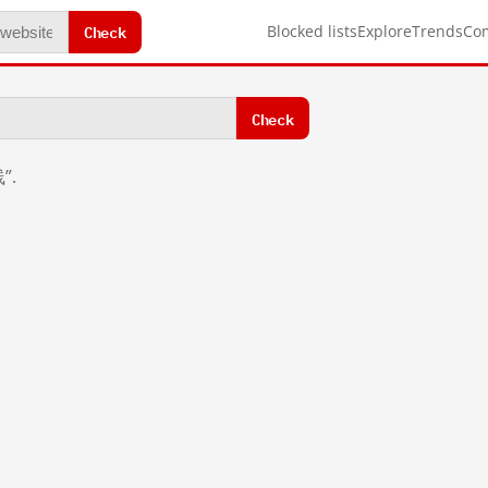
Check
Blocked lists
Explore
Trends
Co
Check
”.